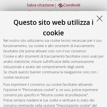
Salva citazione
Condividi
Documenti full-text disponibili:
Documento PDF
Questo sito web utilizza i
Full-text non accessibile
Download (9MB)
|
Contatta l'autore
cookie
Abstract
Nel nostro sito utilizziamo sia cookie tecnici necessari per il suo
funzionamento, sia cookie e altri strumenti di tracciamento
facoltativi che potrai attivare solo con il tuo consenso.
Altri metadati
Cookie e altri strumenti di tracciamento facoltativi sono usati per
analisi statistiche, misure sull'efficacia della comunicazione
Gestione del documento:
istituzionale e analisi dei comportamenti degli utenti.
Se chiudi questo banner continuerai la navigazione solo con i
cookie necessari.
Puoi esprimere il consenso sui cookie facoltativi attivando
Atom
l'opzione in "Personalizza cookie" e, se vuoi, potrai esprimere
Rss 1.0
consensi più specifici in "Mostra cookie di profilazione".
Potrai sempre rivedere le tue scelte e verificare lo stato dei
Rss 2.0
consensi rientrando nella sezione "Impostazione cookie" del