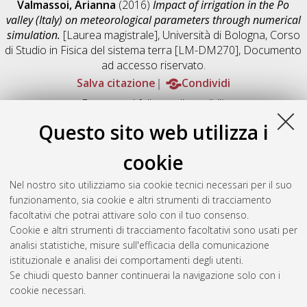
Valmassoi, Arianna
(2016)
Impact of irrigation in the Po
valley (Italy) on meteorological parameters through numerical
simulation.
[Laurea magistrale], Università di Bologna, Corso
di Studio in
Fisica del sistema terra [LM-DM270]
, Documento
ad accesso riservato.
Salva citazione
Condividi
Documenti full-text disponibili:
Documento PDF
Questo sito web utilizza i
Full-text non accessibile
Download (12MB)
|
Contatta l'autore
cookie
Abstract
Nel nostro sito utilizziamo sia cookie tecnici necessari per il suo
funzionamento, sia cookie e altri strumenti di tracciamento
facoltativi che potrai attivare solo con il tuo consenso.
Altri metadati
Cookie e altri strumenti di tracciamento facoltativi sono usati per
analisi statistiche, misure sull'efficacia della comunicazione
Gestione del documento:
istituzionale e analisi dei comportamenti degli utenti.
Se chiudi questo banner continuerai la navigazione solo con i
cookie necessari.