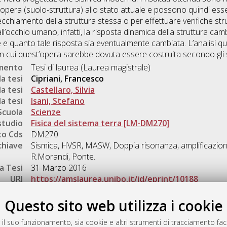
opera (suolo-struttura) allo stato attuale e possono quindi esse
nvecchiamento della struttura stessa o per effettuare verifiche str
i all’occhio umano, infatti, la risposta dinamica della struttura c
e quanto tale risposta sia eventualmente cambiata. L’analisi qui
 cui quest’opera sarebbe dovuta essere costruita secondo gli s
umento
Tesi di laurea (Laurea magistrale)
a tesi
Cipriani, Francesco
a tesi
Castellaro, Silvia
a tesi
Isani, Stefano
Scuola
Scienze
studio
Fisica del sistema terra [LM-DM270]
o Cds
DM270
chiave
Sismica, HVSR, MASW, Doppia risonanza, amplificazione 
R.Morandi, Ponte.
a Tesi
31 Marzo 2016
URI
https://amslaurea.unibo.it/id/eprint/10188
Gestione del documento:
Questo sito web utilizza i cookie
 il suo funzionamento, sia cookie e altri strumenti di tracciamento faco