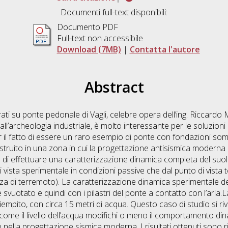
Documenti full-text disponibili:
Documento PDF
Full-text non accessibile
Download (7MB)
|
Contatta l'autore
Abstract
ati su ponte pedonale di Vagli, celebre opera dell’ing. Riccardo
ll’archeologia industriale, è molto interessante per le soluzioni
er il fatto di essere un raro esempio di ponte con fondazioni s
 costruito in una zona in cui la progettazione antisismica moder
o di effettuare una caratterizzazione dinamica completa del suol
i vista sperimentale in condizioni passive che dal punto di vista 
nza di terremoto). La caratterizzazione dinamica sperimentale de
uotato e quindi con i pilastri del ponte a contatto con l’aria.L
 riempito, con circa 15 metri di acqua. Questo caso di studio si r
me il livello dell’acqua modifichi o meno il comportamento dina
 nella progettazione sismica moderna. I risultati ottenuti sono 