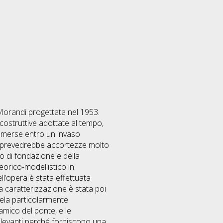
 Morandi progettata nel 1953.
 costruttive adottate al tempo,
ommerse entro un invaso
na prevedrebbe accortezze molto
o di fondazione e della
teorico-modellistico in
ll’opera è stata effettuata
a caratterizzazione è stata poi
ivela particolarmente
mico del ponte, e le
rilevanti perché forniscono una