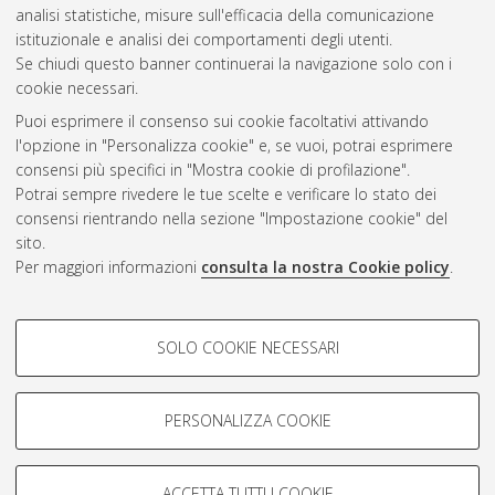
analisi statistiche, misure sull'efficacia della comunicazione
Gestione del documento:
istituzionale e analisi dei comportamenti degli utenti.
Se chiudi questo banner continuerai la navigazione solo con i
cookie necessari.
Puoi esprimere il consenso sui cookie facoltativi attivando
Atom
l'opzione in "Personalizza cookie" e, se vuoi, potrai esprimere
Rss 1.0
consensi più specifici in "Mostra cookie di profilazione".
Potrai sempre rivedere le tue scelte e verificare lo stato dei
Rss 2.0
consensi rientrando nella sezione "Impostazione cookie" del
sito.
Per maggiori informazioni
consulta la nostra Cookie policy
.
AMS Laurea
Servizio implementato e gestito da
AlmaDL
Impostazioni Cookie
COOKIE DI PROFILAZIONE -
SOLO COOKIE NECESSARI
Informativa sulla privacy
FACOLTATIVI
Condizioni d’uso del sito
Si tratta di cookie utilizzati per analizzare le caratteristiche della
navigazione degli utenti, creare profili in base al loro comportamento
PERSONALIZZA COOKIE
sul sito, per analisi di marketing.
Mostra cookie di profilazione
ACCETTA TUTTI I COOKIE