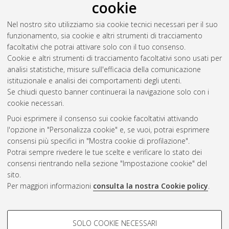
cookie
Nel nostro sito utilizziamo sia cookie tecnici necessari per il suo
funzionamento, sia cookie e altri strumenti di tracciamento
facoltativi che potrai attivare solo con il tuo consenso.
Cookie e altri strumenti di tracciamento facoltativi sono usati per
analisi statistiche, misure sull'efficacia della comunicazione
Gestione del documento:
istituzionale e analisi dei comportamenti degli utenti.
Se chiudi questo banner continuerai la navigazione solo con i
cookie necessari.
Puoi esprimere il consenso sui cookie facoltativi attivando
Atom
l'opzione in "Personalizza cookie" e, se vuoi, potrai esprimere
Rss 1.0
consensi più specifici in "Mostra cookie di profilazione".
Potrai sempre rivedere le tue scelte e verificare lo stato dei
Rss 2.0
consensi rientrando nella sezione "Impostazione cookie" del
sito.
Per maggiori informazioni
consulta la nostra Cookie policy
.
AMS Laurea
Servizio implementato e gestito da
AlmaDL
Impostazioni Cookie
COOKIE DI PROFILAZIONE -
SOLO COOKIE NECESSARI
Informativa sulla privacy
FACOLTATIVI