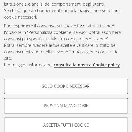
Gestione del documento:
istituzionale e analisi dei comportamenti degli utenti.
Se chiudi questo banner continuerai la navigazione solo con i
cookie necessari.
Puoi esprimere il consenso sui cookie facoltativi attivando
Atom
l'opzione in "Personalizza cookie" e, se vuoi, potrai esprimere
Rss 1.0
consensi più specifici in "Mostra cookie di profilazione".
Potrai sempre rivedere le tue scelte e verificare lo stato dei
Rss 2.0
consensi rientrando nella sezione "Impostazione cookie" del
sito.
Per maggiori informazioni
consulta la nostra Cookie policy
.
AMS Laurea
Servizio implementato e gestito da
AlmaDL
Impostazioni Cookie
COOKIE DI PROFILAZIONE -
SOLO COOKIE NECESSARI
Informativa sulla privacy
FACOLTATIVI
Condizioni d’uso del sito
Si tratta di cookie utilizzati per analizzare le caratteristiche della
navigazione degli utenti, creare profili in base al loro comportamento
PERSONALIZZA COOKIE
sul sito, per analisi di marketing.
Mostra cookie di profilazione
ACCETTA TUTTI I COOKIE
Google/Youtube Video
© ALMA MATER STUDIORUM - Università di Bologna, 2007-2026.