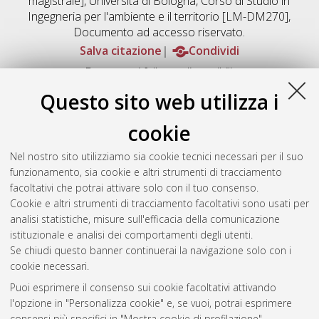
magistrale], Università di Bologna, Corso di Studio in
Ingegneria per l'ambiente e il territorio [LM-DM270]
,
Documento ad accesso riservato.
Salva citazione
Condividi
Documenti full-text disponibili:
Documento PDF
Questo sito web utilizza i
Full-text non accessibile
Download (4MB)
|
Contatta l'autore
cookie
Abstract
Nel nostro sito utilizziamo sia cookie tecnici necessari per il suo
funzionamento, sia cookie e altri strumenti di tracciamento
facoltativi che potrai attivare solo con il tuo consenso.
Altri metadati
Cookie e altri strumenti di tracciamento facoltativi sono usati per
analisi statistiche, misure sull'efficacia della comunicazione
Gestione del documento:
istituzionale e analisi dei comportamenti degli utenti.
Se chiudi questo banner continuerai la navigazione solo con i
cookie necessari.
Puoi esprimere il consenso sui cookie facoltativi attivando
Atom
l'opzione in "Personalizza cookie" e, se vuoi, potrai esprimere
Rss 1.0
consensi più specifici in "Mostra cookie di profilazione".